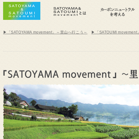
▶「SATOYAMA movement」～里山へ行こう～
▶「SATOUMI movem