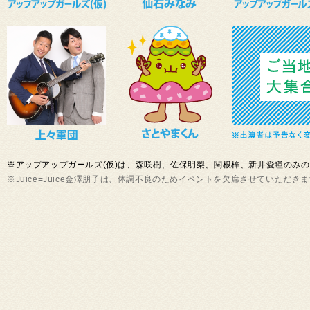
※アップアップガールズ(仮)は、森咲樹、佐保明梨、関根梓、新井愛瞳のみ
※Juice=Juice金澤朋子は、体調不良のためイベントを欠席させていただき