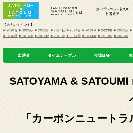
【過去のイベント】
▶2026春
▶2025秋
▶2025春
▶2024秋
▶2024春
▶2023秋
▶2023春
▶2022秋
▶
▶2016秋
▶2016春
▶2015秋
▶2015春
▶2014秋
▶2014春
▶2013秋
▶2013春
出演者
タイムテーブル
会場MAP
生
SATOYAMA & SATOU
「カーボンニュートラルを